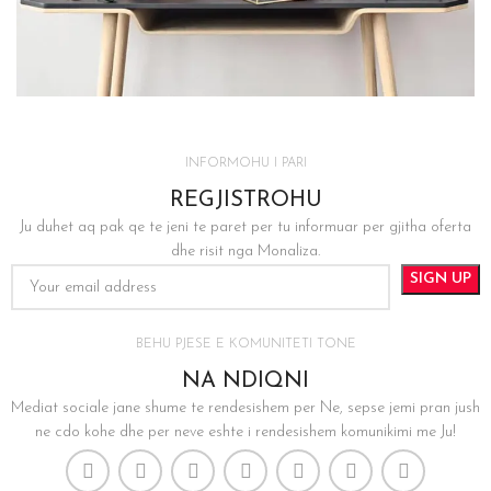
INFORMOHU I PARI
REGJISTROHU
Ju duhet aq pak qe te jeni te paret per tu informuar per gjitha oferta
dhe risit nga Monaliza.
BEHU PJESE E KOMUNITETI TONE
NA NDIQNI
Mediat sociale jane shume te rendesishem per Ne, sepse jemi pran jush
ne cdo kohe dhe per neve eshte i rendesishem komunikimi me Ju!