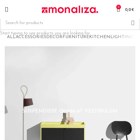
0
0,0
€
Start typing to see products you are looking for.
ALL
ACCESSORIES
DECOR
FURNITURE
KITCHEN
LIGHTING
SUSPENDISSE QUAM AT VESTIBULUM
KITCHEN