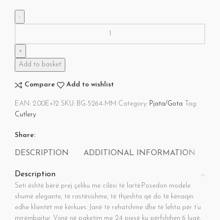
Add to basket
Compare
Add to wishlist
EAN:
2.00E+12
SKU:
BG-5264-MM
Category:
Pjata/Gota
Tag:
Cutlery
Share:
DESCRIPTION
ADDITIONAL INFORMATION
RE
Description
Seti është bërë prej çeliku me cilësi të lartë.Posedon modele
shumë elegante, të rastësishme, të thjeshta që do të kënaqin
edhe klientët më kërkues. Janë të rehatshme dhe të lehta për t’u
mirëmbajtur. Vijnë në paketim me 24 pjesë ku përfshihen 6 lugë,