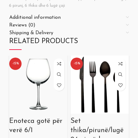
6 pirunj, 6 thika dhe 6 lugë çaji
Additional information
Reviews (0)
Shipping & Delivery
RELATED PRODUCTS
-15%
-15%
-1
Enoteca gotë për
Set
B
verë 6/1
thika/pirunë/lugë
ta