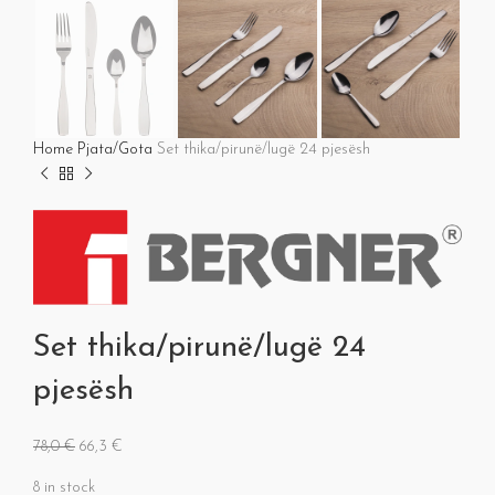
Home
Pjata/Gota
Set thika/pirunë/lugë 24 pjesësh
Set thika/pirunë/lugë 24
pjesësh
78,0
€
66,3
€
8 in stock