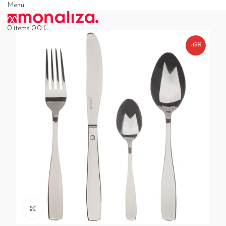
Menu
0
items
0,0
€
-15%
Click to enlarge