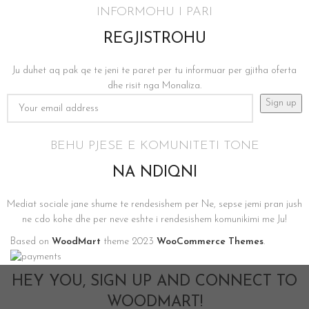
INFORMOHU I PARI
REGJISTROHU
Ju duhet aq pak qe te jeni te paret per tu informuar per gjitha oferta
dhe risit nga Monaliza.
BEHU PJESE E KOMUNITETI TONE
NA NDIQNI
Mediat sociale jane shume te rendesishem per Ne, sepse jemi pran jush
ne cdo kohe dhe per neve eshte i rendesishem komunikimi me Ju!
Based on
WoodMart
theme
2023
WooCommerce Themes
.
HEY YOU, SIGN UP AND CONNECT TO
WOODMART!