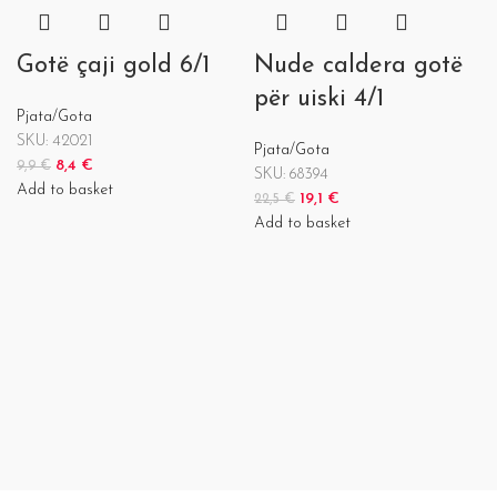
Gotë çaji gold 6/1
Nude caldera gotë
për uiski 4/1
Pjata/Gota
SKU:
42021
Pjata/Gota
8,4
€
9,9
€
SKU:
68394
Add to basket
19,1
€
22,5
€
Add to basket