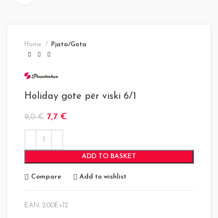
Home
Pjata/Gota
Holiday gote për viski 6/1
7,7
€
9,0
€
ADD TO BASKET
Compare
Add to wishlist
EAN:
2.00E+12