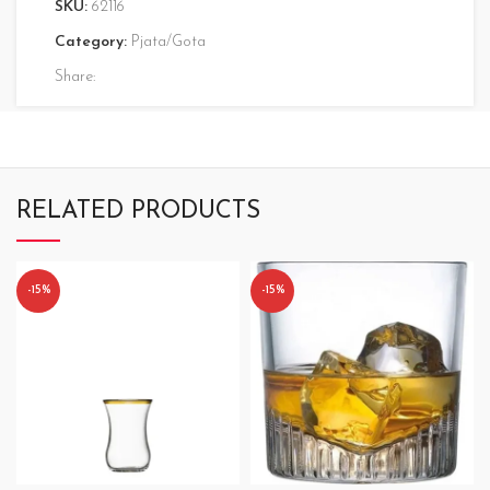
SKU:
62116
Category:
Pjata/Gota
Share:
RELATED PRODUCTS
-15%
-15%