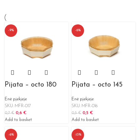
Painbois
17
Pasabahce
24
-9%
-6%
Pier Cardin
1
PIXEL
10
RENBERG
13
San Ignacio
25
Pijata – octo 180
Pijata – octo 145
Enë pjekjeje
Enë pjekjeje
SKU:
MFR-017
SKU:
MFR-016
0,6
€
0,5
€
0,7
€
0,5
€
Add to basket
Add to basket
-6%
-13%