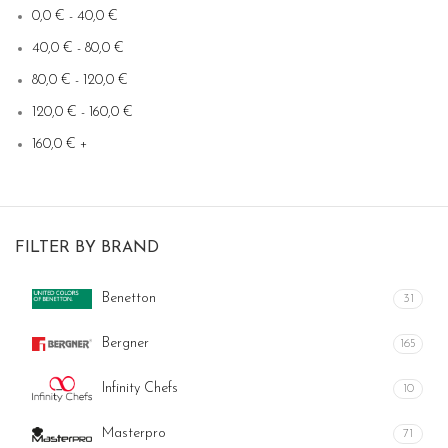
0,0
€
-
40,0
€
40,0
€
-
80,0
€
80,0
€
-
120,0
€
120,0
€
-
160,0
€
160,0
€
+
FILTER BY BRAND
Benetton
31
Bergner
165
Infinity Chefs
10
Masterpro
71