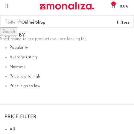
0
0,0
€
Home
Online Shop
Filters
Search
SORT BY
Start typing to see products you are looking for.
Popularity
Average rating
Newness
Price: low to high
Price: high to low
PRICE FILTER
All