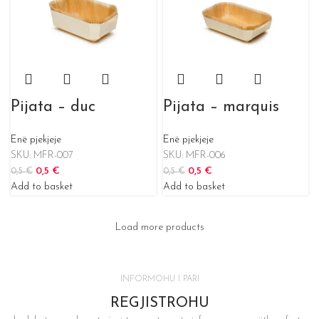
Pijata – duc
Pijata – marquis
Enë pjekjeje
Enë pjekjeje
SKU:
MFR-007
SKU:
MFR-006
0,5
€
0,5
€
0,5
€
0,5
€
Add to basket
Add to basket
Load more products
INFORMOHU I PARI
REGJISTROHU