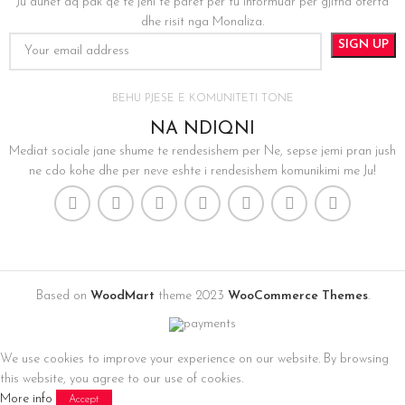
Ju duhet aq pak qe te jeni te paret per tu informuar per gjitha oferta
dhe risit nga Monaliza.
BEHU PJESE E KOMUNITETI TONE
NA NDIQNI
Mediat sociale jane shume te rendesishem per Ne, sepse jemi pran jush
ne cdo kohe dhe per neve eshte i rendesishem komunikimi me Ju!
Based on
WoodMart
theme
2023
WooCommerce Themes
.
We use cookies to improve your experience on our website. By browsing
this website, you agree to our use of cookies.
More info
Accept