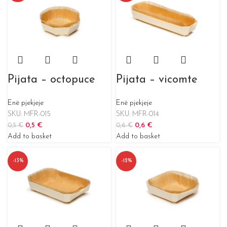
Pijata – octopuce
Pijata – vicomte
Enë pjekjeje
Enë pjekjeje
SKU:
MFR-015
SKU:
MFR-014
0,5
€
0,6
€
0,5
€
0,6
€
Add to basket
Add to basket
-13%
-12%