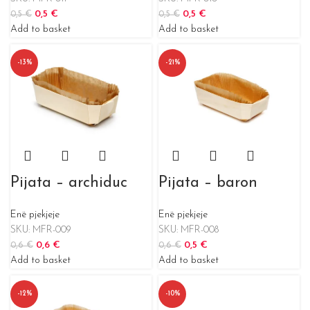
0,5
€
0,5
€
0,5
€
0,5
€
Add to basket
Add to basket
-13%
-21%
Pijata – archiduc
Pijata – baron
Enë pjekjeje
Enë pjekjeje
SKU:
MFR-009
SKU:
MFR-008
0,6
€
0,5
€
0,6
€
0,6
€
Add to basket
Add to basket
-12%
-10%