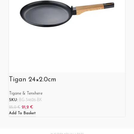
Tigan 24×2.0cm
Tigane & Tenxhere
SKU:
BG-34626-BK
21,2
€
25,0
€
Add To Basket