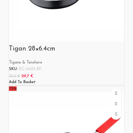
Tigan 28×6.4cm
Tigane & Tenxhere
SKU:
BG-34624-BK
29,7
€
35,0
€
Add To Basket
-15%