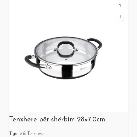
Tenxhere për shërbim 28×7.0cm
Tigane & Tenxhere