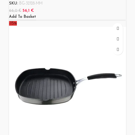
SKU:
BG-32128-MM
56,1
€
66,0
€
Add To Basket
-15%