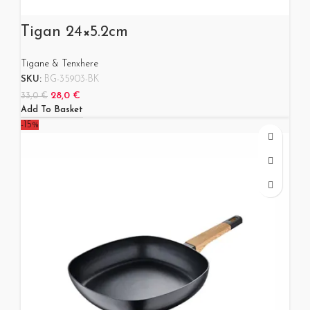
Tigan 24×5.2cm
Tigane & Tenxhere
SKU:
BG-35903-BK
28,0
€
33,0
€
Add To Basket
-15%