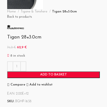
Home
Tigane & Tenxhere
Tigan 28×3.0cm
Back to products
Tigan 28×3.0cm
62,9
€
74,0
€
8 in stock
ADD TO BASKET
Compare
Add to wishlist
EAN:
2.00E+12
SKU:
BGMP-1638