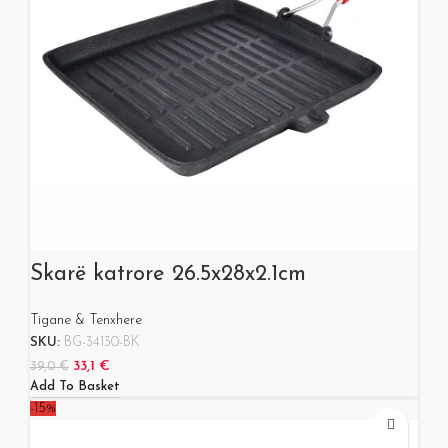
Skarë katrore 26.5x28x2.1cm
Tigane & Tenxhere
SKU:
BG-34130-BK
33,1
€
39,0
€
Add To Basket
-15%