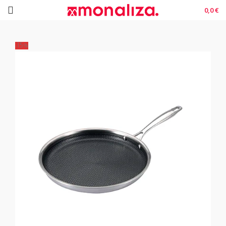
0,0
€
-15%