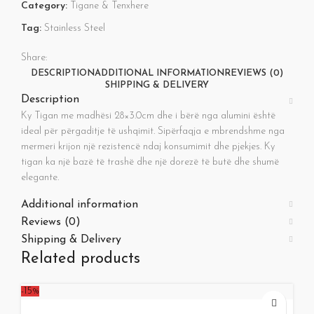
Category:
Tigane & Tenxhere
Tag:
Stainless Steel
Share:
DESCRIPTION
ADDITIONAL INFORMATION
REVIEWS (0)
SHIPPING & DELIVERY
Description
Ky Tigan me madhësi 28×3.0cm dhe i bërë nga alumini është
ideal për përgaditje të ushqimit. Sipërfaqja e mbrendshme nga
mermeri krijon një rezistencë ndaj konsumimit dhe pjekjes. Ky
tigan ka një bazë të trashë dhe një dorezë të butë dhe shumë
elegante.
Additional information
Reviews (0)
Shipping & Delivery
Related products
-15%