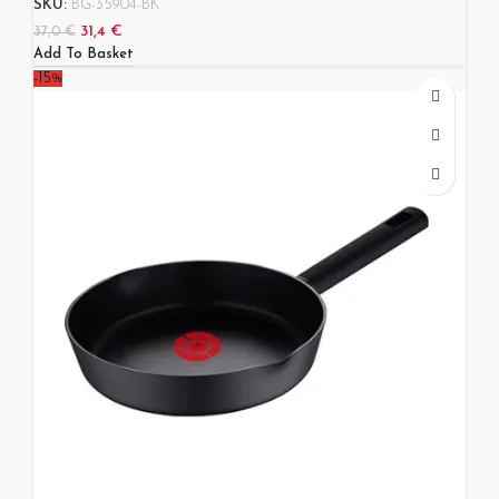
SKU:
BG-35904-BK
31,4
€
37,0
€
Add To Basket
-15%