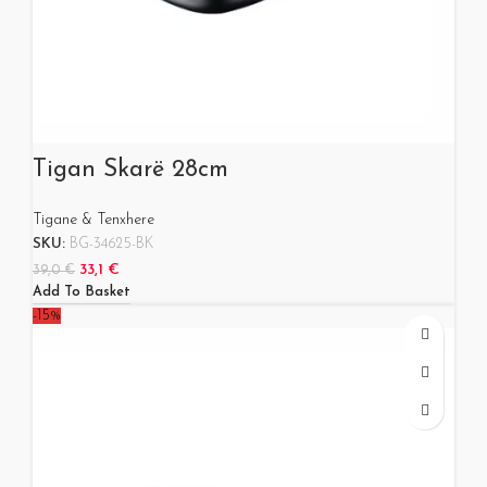
Tigan Skarë 28cm
Tigane & Tenxhere
SKU:
BG-34625-BK
33,1
€
39,0
€
Add To Basket
-15%