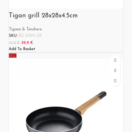
Tigan grill 28x28x4.5cm
Tigane & Tenxhere
SKU:
BG-30195-GR
39,9
€
47,0
€
Add To Basket
-15%