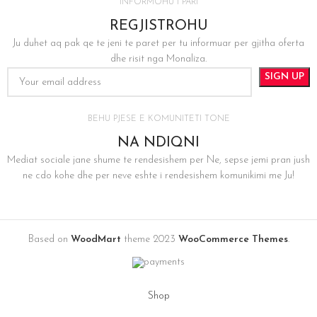
INFORMOHU I PARI
REGJISTROHU
Ju duhet aq pak qe te jeni te paret per tu informuar per gjitha oferta
dhe risit nga Monaliza.
BEHU PJESE E KOMUNITETI TONE
NA NDIQNI
Mediat sociale jane shume te rendesishem per Ne, sepse jemi pran jush
ne cdo kohe dhe per neve eshte i rendesishem komunikimi me Ju!
Based on
WoodMart
theme
2023
WooCommerce Themes
.
Shop