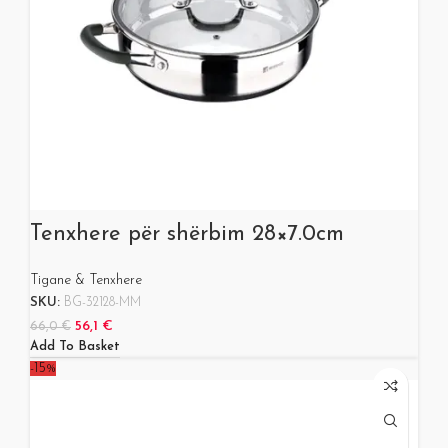
Tenxhere për shërbim 28×7.0cm
Tigane & Tenxhere
SKU:
BG-32128-MM
56,1
€
66,0
€
Add To Basket
-15%