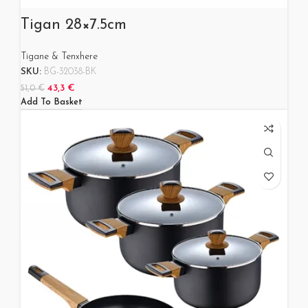
Tigan 28×7.5cm
Tigane & Tenxhere
SKU:
BG-32038-BK
43,3
€
51,0
€
Add To Basket