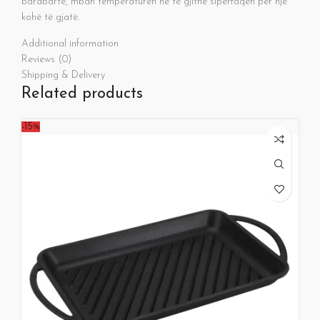
barabartë, mban temperaturën në të gjithë sipërfaqen për një
kohë të gjatë.
Additional information
Reviews (0)
Shipping & Delivery
Related products
-15%