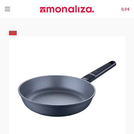
0,0
€
-15%