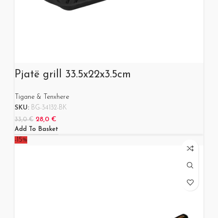
Pjatë grill 33.5x22x3.5cm
Tigane & Tenxhere
SKU:
BG-34132-BK
28,0
€
33,0
€
Add To Basket
-15%