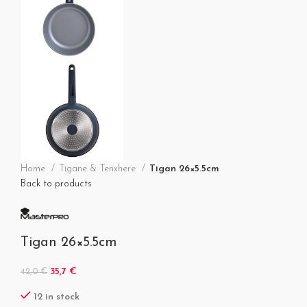
Home
Tigane & Tenxhere
Tigan 26×5.5cm
Back to products
Tigan 26×5.5cm
35,7
€
42,0
€
12 in stock