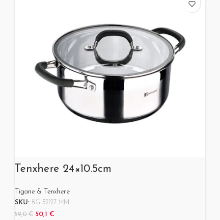
Tenxhere 24×10.5cm
Tigane & Tenxhere
SKU:
BG-32127-MM
50,1
€
59,0
€