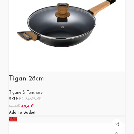
Tigan 28cm
Tigane & Tenxhere
SKU:
BG-34628-BK
48,4
€
57,0
€
Add To Basket
-15%