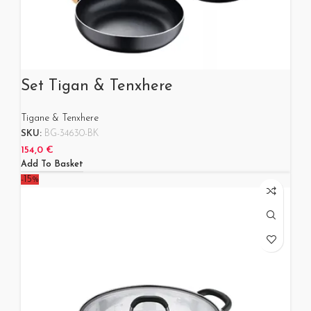
Set Tigan & Tenxhere
Tigane & Tenxhere
SKU:
BG-34630-BK
154,0
€
Add To Basket
-15%