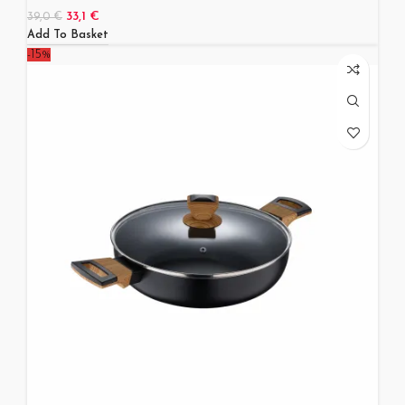
33,1
€
39,0
€
Add To Basket
-15%