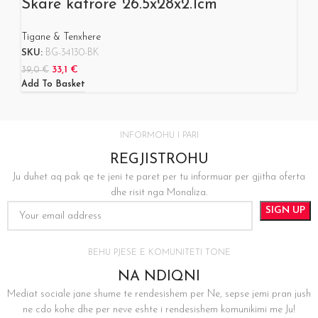
Skarë katrore 26.5x28x2.1cm
Tigane & Tenxhere
SKU:
BG-34130-BK
33,1
€
39,0
€
Add To Basket
INFORMOHU I PARI
REGJISTROHU
Ju duhet aq pak qe te jeni te paret per tu informuar per gjitha oferta
dhe risit nga Monaliza.
BEHU PJESE E KOMUNITETI TONE
NA NDIQNI
Mediat sociale jane shume te rendesishem per Ne, sepse jemi pran jush
ne cdo kohe dhe per neve eshte i rendesishem komunikimi me Ju!