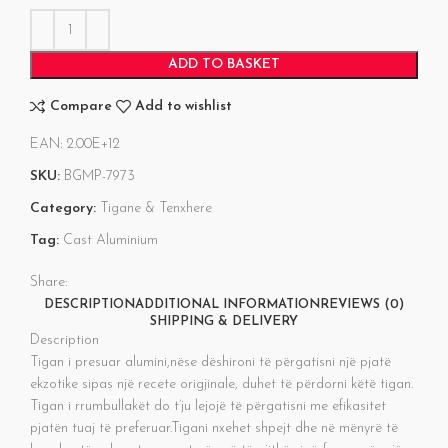
ADD TO BASKET
Compare
Add to wishlist
EAN:
2.00E+12
SKU:
BGMP-7973
Category:
Tigane & Tenxhere
Tag:
Cast Aluminium
Share:
DESCRIPTION
ADDITIONAL INFORMATION
REVIEWS (0)
SHIPPING & DELIVERY
Description
Tigan i presuar alumini,nëse dëshironi të përgatisni një pjatë
ekzotike sipas një recete origjinale, duhet të përdorni këtë tigan.
Tigan i rrumbullakët do t’ju lejojë të përgatisni me efikasitet
pjatën tuaj të preferuar.Tigani nxehet shpejt dhe në mënyrë të