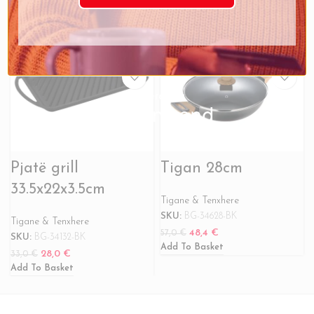
-15%
-15%
Pjatë grill
Tigan 28cm
33.5x22x3.5cm
Tigane & Tenxhere
SKU:
BG-34628-BK
Tigane & Tenxhere
48,4
€
57,0
€
SKU:
BG-34132-BK
Add To Basket
28,0
€
33,0
€
Add To Basket