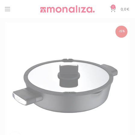
0
0,0
€
-15%