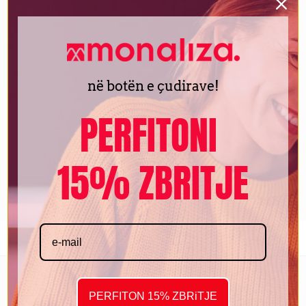
ADD TO BASKET
Compare
Add to wishlist
në botën e çudirave!
PERFITONI
EAN:
2.00E+12
SKU:
BG-35913-BK
Category:
Tigane & Tenxhere
15% ZBRITJE
Tag:
Forged Aluminium
Share:
RELATED PRODUCTS
PERFITON 15% ZBRiTJE