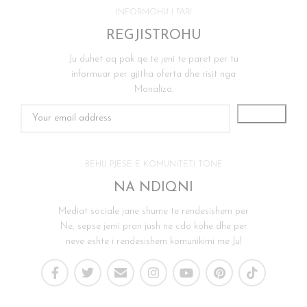
INFORMOHU I PARI
REGJISTROHU
Ju duhet aq pak qe te jeni te paret per tu
informuar per gjitha oferta dhe risit nga
Monaliza.
BEHU PJESE E KOMUNITETI TONE
NA NDIQNI
Mediat sociale jane shume te rendesishem per
Ne, sepse jemi pran jush ne cdo kohe dhe per
neve eshte i rendesishem komunikimi me Ju!