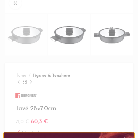
Click to enlarge
Home
Tigane & Tenxhere
Tavë 28×7.0cm
60,3
€
71,0
€
6 in stock