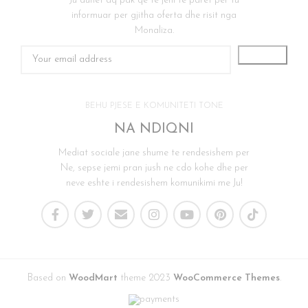
Ju duhet aq pak qe te jeni te paret per tu
informuar per gjitha oferta dhe risit nga
Monaliza.
BEHU PJESE E KOMUNITETI TONE
NA NDIQNI
Mediat sociale jane shume te rendesishem per
Ne, sepse jemi pran jush ne cdo kohe dhe per
neve eshte i rendesishem komunikimi me Ju!
Based on
WoodMart
theme
2023
WooCommerce Themes
.