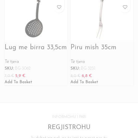
Lug me birra 33,5cm
Piru mish 35cm
Të tjera
Të tjera
SKU:
BG-3062
SKU:
BG-3231
5,9
€
6,8
€
7,0
€
8,0
€
Add To Basket
Add To Basket
INFORMOHU I PARI
REGJISTROHU