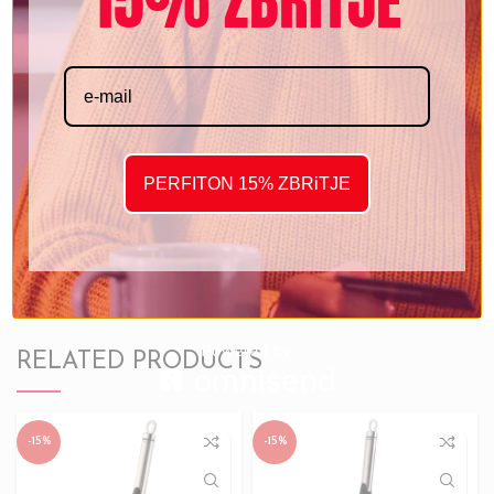
15% ZBRITJE
Lani dhe thani pas përdorimit, mbajeni larg fëmijëve.
ADDITIONAL INFORMATION
REVIEWS (0)
PERFITON 15% ZBRiTJE
SHIPPING & DELIVERY
RELATED PRODUCTS
-15%
-15%