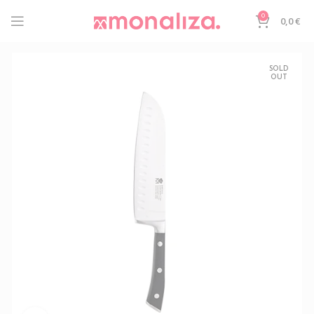
0
0,0
€
SOLD
OUT