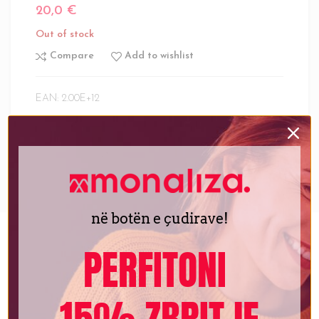
20,0
€
Out of stock
Compare
Add to wishlist
EAN:
2.00E+12
SKU:
BGMP-4311
Category:
Të tjera
Tag:
Knives
Share:
në botën e çudirave!
PERFITONI
DESCRIPTION
Kjo thikë ka teh shumë të mprehtë dhe dorezë ergonomike për efekt
maksimal dhe përdorim të sigurt. Nuk ndikon në erën dhe shijen e
ushqimit të prerë në feta.