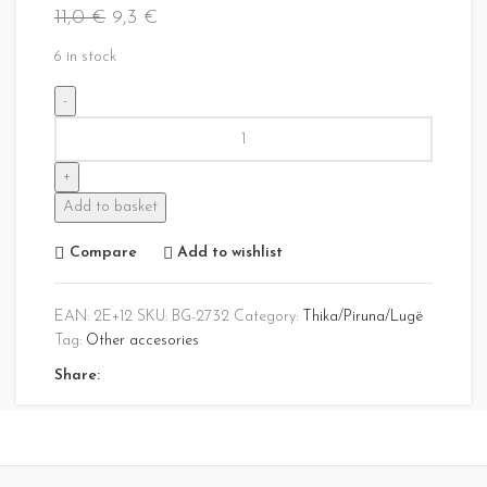
11,0
€
9,3
€
6 in stock
Add to basket
Compare
Add to wishlist
EAN:
2E+12
SKU:
BG-2732
Category:
Thika/Piruna/Lugë
Tag:
Other accesories
Share: