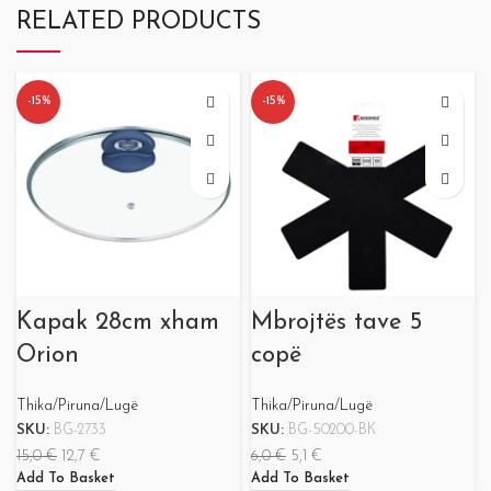
RELATED PRODUCTS
-15%
-15%
Kapak 28cm xham
Mbrojtës tave 5
Orion
copë
Thika/Piruna/Lugë
Thika/Piruna/Lugë
SKU:
BG-2733
SKU:
BG-50200-BK
15,0
€
12,7
€
6,0
€
5,1
€
Add To Basket
Add To Basket