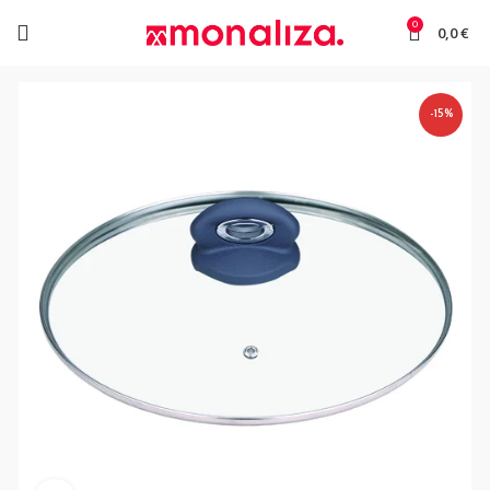
0
0,0
€
-15%