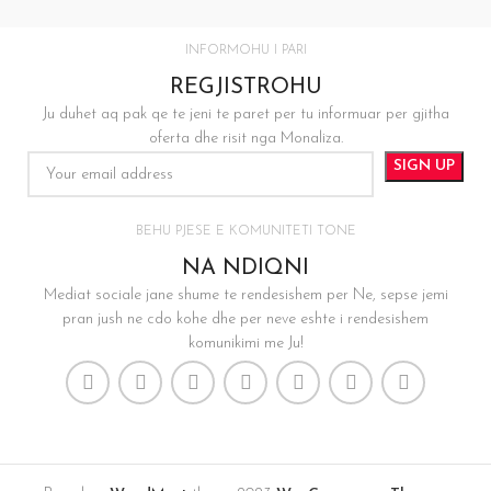
INFORMOHU I PARI
REGJISTROHU
Ju duhet aq pak qe te jeni te paret per tu informuar per gjitha
oferta dhe risit nga Monaliza.
BEHU PJESE E KOMUNITETI TONE
NA NDIQNI
Mediat sociale jane shume te rendesishem per Ne, sepse jemi
pran jush ne cdo kohe dhe per neve eshte i rendesishem
komunikimi me Ju!