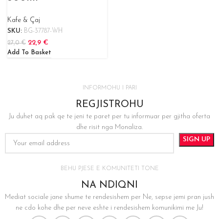
Kafe & Çaj
SKU:
BG-37787-WH
22,9
€
27,0
€
Add To Basket
INFORMOHU I PARI
REGJISTROHU
Ju duhet aq pak qe te jeni te paret per tu informuar per gjitha oferta
dhe risit nga Monaliza.
BEHU PJESE E KOMUNITETI TONE
NA NDIQNI
Mediat sociale jane shume te rendesishem per Ne, sepse jemi pran jush
ne cdo kohe dhe per neve eshte i rendesishem komunikimi me Ju!