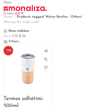
Menu
0
items
0,0
€
Home
Products tagged “Water Bottles - Others”
Showing the single result
Show sidebar
Show
9
12
18
24
Filters
-15%
Termos udhëtimi
500ml