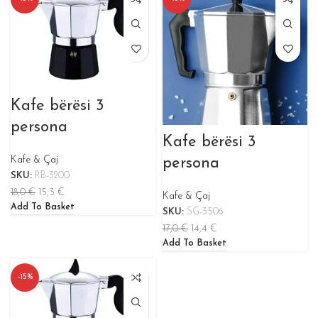
Kafe bërësi 3
persona
Kafe bërësi 3
Kafe & Çaj
persona
SKU:
RB-3200
18,0
€
15,3
€
Kafe & Çaj
Add To Basket
SKU:
SG-3506
17,0
€
14,4
€
Add To Basket
-15%