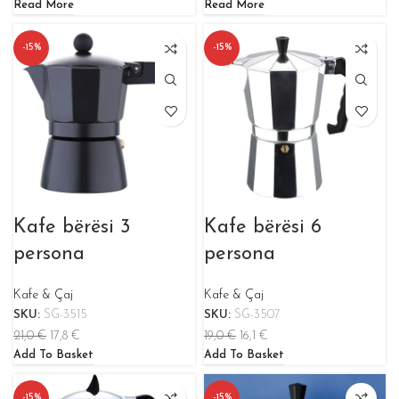
Read More
Read More
-15%
-15%
Kafe bërësi 3
Kafe bërësi 6
persona
persona
Kafe & Çaj
Kafe & Çaj
SKU:
SG-3515
SKU:
SG-3507
21,0
€
17,8
€
19,0
€
16,1
€
Add To Basket
Add To Basket
-15%
-15%