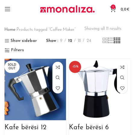
0
0,0
€
Showing all 11 results
Home
Products tagged “Coffee Maker”
Show sidebar
Show
9
12
18
24
Filters
SOLD
-15%
OUT
Kafe bërësi 12
Kafe bërësi 6