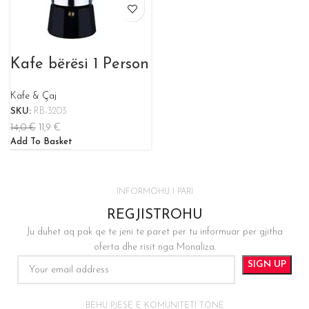
Kafe bërësi 1 Person
Kafe & Çaj
SKU:
RB-3203
14,0
€
11,9
€
Add To Basket
INFORMOHU I PARI
REGJISTROHU
Ju duhet aq pak qe te jeni te paret per tu informuar per gjitha
oferta dhe risit nga Monaliza.
BEHU PJESE E KOMUNITETI TONE