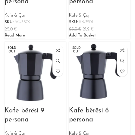
persona
persona
Kafe & Çaj
Kafe & Çaj
SKU:
SG-3509
SKU:
RB-3201
25,0
€
25,0
€
21,2
€
Read More
Add To Basket
SOLD
SOLD
OUT
OUT
Kafe bërësi 9
Kafe bërësi 6
persona
persona
Kafe & Çaj
Kafe & Çaj