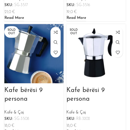
SKU:
SG-3517
SKU:
SG-3516
21,0
€
19,0
€
Read More
Read More
SOLD
SOLD
OUT
OUT
Kafe bërësi 9
Kafe bërësi 9
persona
persona
Kafe & Çaj
Kafe & Çaj
SKU:
SG-3508
SKU:
RB-3202
18,0
€
18,0
€