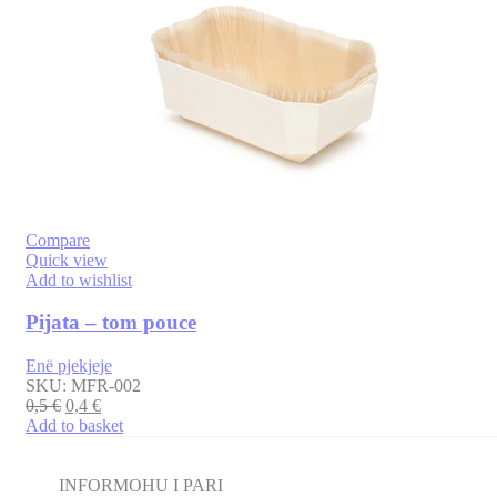
Compare
Quick view
Add to wishlist
Pijata – tom pouce
Enë pjekjeje
SKU:
MFR-002
0,5
€
0,4
€
Add to basket
INFORMOHU I PARI