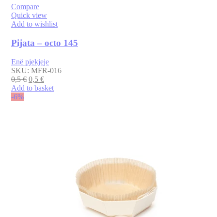
Compare
Quick view
Add to wishlist
Pijata – octo 145
Enë pjekjeje
SKU:
MFR-016
0,5
€
0,5
€
Add to basket
-6%