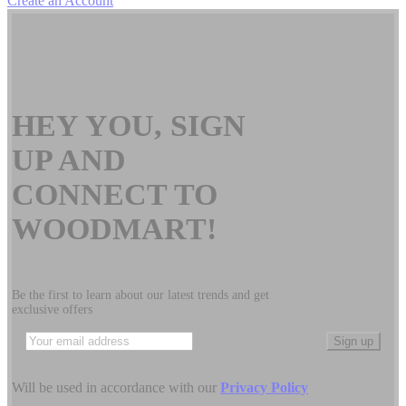
Create an Account
HEY YOU, SIGN
UP AND
CONNECT TO
WOODMART!
Be the first to learn about our latest trends and get
exclusive offers
Will be used in accordance with our
Privacy Policy