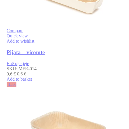
Compare
Quick view
Add to wishlist
Pijata – vicomte
Enë pjekjeje
SKU:
MFR-014
0,6
€
0,6
€
Add to basket
-13%