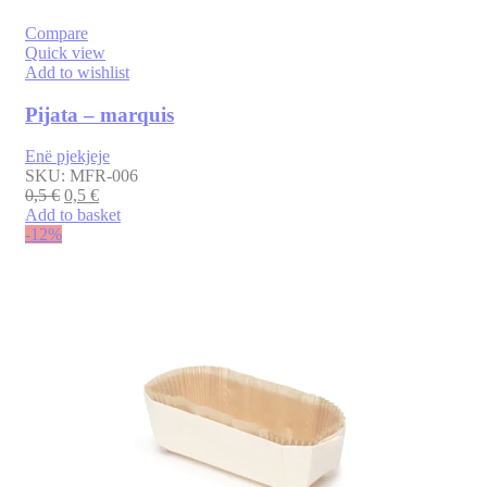
Compare
Quick view
Add to wishlist
Pijata – marquis
Enë pjekjeje
SKU:
MFR-006
0,5
€
0,5
€
Add to basket
-12%