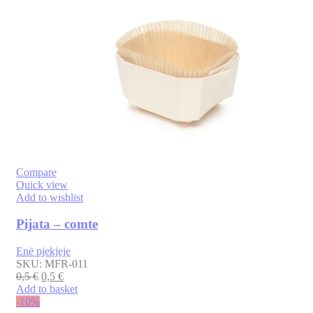
Compare
Quick view
Add to wishlist
Pijata – comte
Enë pjekjeje
SKU:
MFR-011
0,5
€
0,5
€
Add to basket
-10%