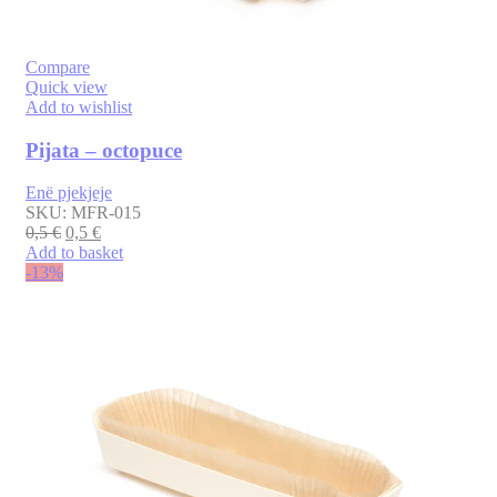
Compare
Quick view
Add to wishlist
Pijata – octopuce
Enë pjekjeje
SKU:
MFR-015
0,5
€
0,5
€
Add to basket
-13%