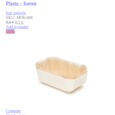
Pijata – baron
Enë pjekjeje
SKU:
MFR-008
0,6
€
0,5
€
Add to basket
-12%
Compare