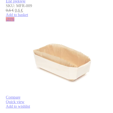
Enë pjekjeje
SKU:
MFR-009
0,6
€
0,6
€
Add to basket
-21%
Compare
Quick view
Add to wishlist