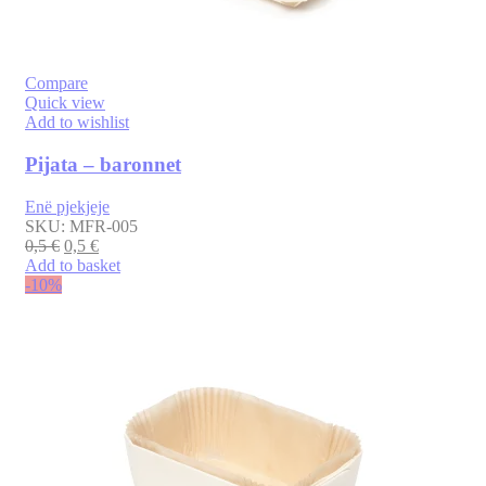
Compare
Quick view
Add to wishlist
Pijata – baronnet
Enë pjekjeje
SKU:
MFR-005
0,5
€
0,5
€
Add to basket
-10%