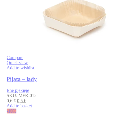
Compare
Quick view
Add to wishlist
Pijata – lady
Enë pjekjeje
SKU:
MFR-012
0,6
€
0,5
€
Add to basket
-10%