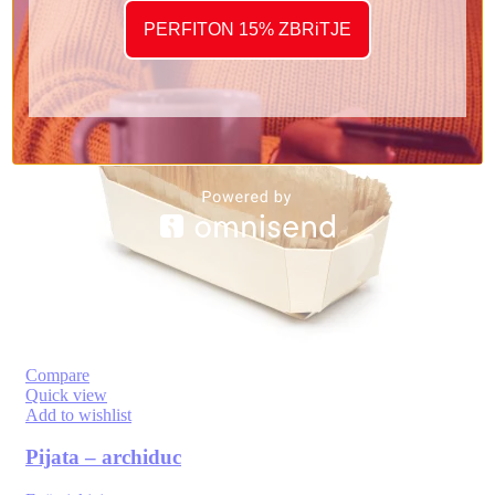
Add to basket
PERFITON 15% ZBRiTJE
-13%
Compare
Quick view
Add to wishlist
Pijata – archiduc