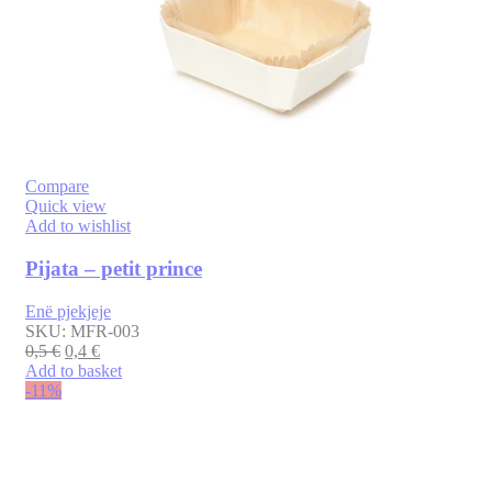
Compare
Quick view
Add to wishlist
Pijata – petit prince
Enë pjekjeje
SKU:
MFR-003
0,5
€
0,4
€
Add to basket
-11%