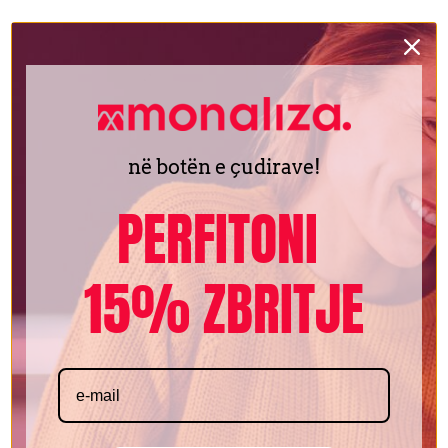
në botën e çudirave!
PERFITONI
15% ZBRITJE
Compare
Quick view
Add to wishlist
Pijata – comtesse
Enë pjekjeje
SKU:
MFR-010
0,5
€
0,5
€