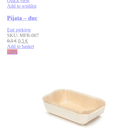
Quick view
Add to wishlist
Pijata – duc
Enë pjekjeje
SKU:
MFR-007
0,5
€
0,5
€
Add to basket
-10%