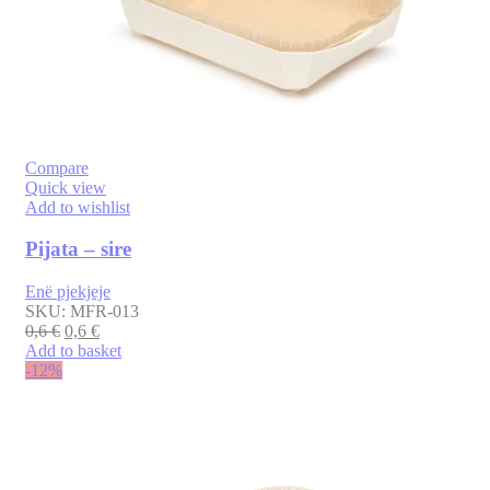
Compare
Quick view
Add to wishlist
Pijata – sire
Enë pjekjeje
SKU:
MFR-013
0,6
€
0,6
€
Add to basket
-12%