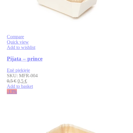
Compare
Quick view
Add to wishlist
Pijata – prince
Enë pjekjeje
SKU:
MFR-004
0,5
€
0,5
€
Add to basket
-13%