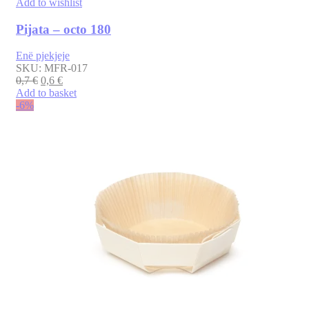
Add to wishlist
Pijata – octo 180
Enë pjekjeje
SKU:
MFR-017
0,7
€
0,6
€
Add to basket
-6%