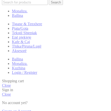
Search
Monaliza.
Ballina
Tigane & Tenxhere
Pjata/Gota
Tekstil Shtepiak
Enë pjekjeje
Kafe & Çaj
Thika/Piruna/Lugë
Aksesorë
Ballina
Monaliza.
Kuzhina
Login / Register
Shopping cart
Close
Sign in
Close
No account yet?